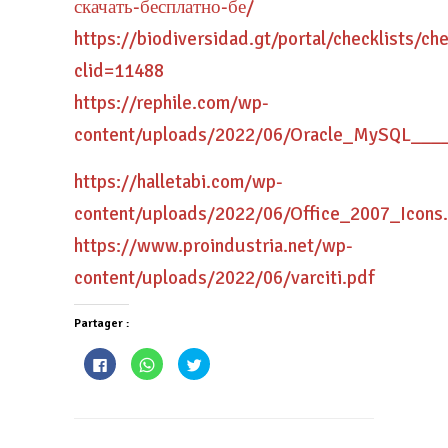
скачать-бесплатно-бе/
https://biodiversidad.gt/portal/checklists/che
clid=11488
https://rephile.com/wp-
content/uploads/2022/06/Oracle_MySQL___
https://halletabi.com/wp-
content/uploads/2022/06/Office_2007_Icons
https://www.proindustria.net/wp-
content/uploads/2022/06/varciti.pdf
Partager :
Cliquez
Cliquez
Cliquez
pour
pour
pour
partager
partager
partager
sur
sur
sur
Facebook(ouvre
WhatsApp(ouvre
Twitter(ouvre
dans
dans
dans
une
une
une
nouvelle
nouvelle
nouvelle