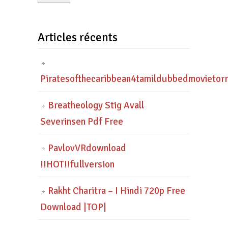
Articles récents
Piratesofthecaribbean4tamildubbedmovietor
Breatheology Stig Avall
Severinsen Pdf Free
PavlovVRdownload
!!HOT!!fullversion
Rakht Charitra – I Hindi 720p Free
Download |TOP|