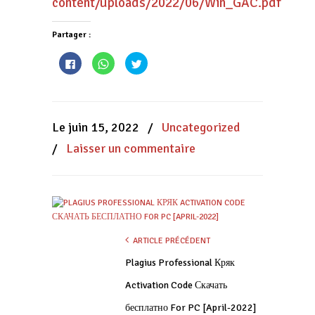
content/uploads/2022/06/Win_GAC.pdf
Partager :
Cliquez
Cliquez
Cliquez
pour
pour
pour
partager
partager
partager
sur
sur
sur
Facebook(ouvre
WhatsApp(ouvre
Twitter(ouvre
dans
dans
dans
une
une
une
nouvelle
nouvelle
nouvelle
Le juin 15, 2022
/
Uncategorized
fenêtre)
fenêtre)
fenêtre)
/
Laisser un commentaire
ARTICLE PRÉCÉDENT
Plagius Professional Кряк
Activation Code Скачать
бесплатно For PC [April-2022]