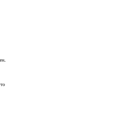
ен.
Это