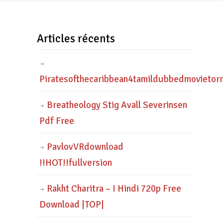
Articles récents
Piratesofthecaribbean4tamildubbedmovietor
Breatheology Stig Avall Severinsen
Pdf Free
PavlovVRdownload
!!HOT!!fullversion
Rakht Charitra – I Hindi 720p Free
Download |TOP|