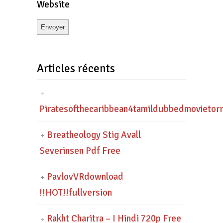
Website
Articles récents
Piratesofthecaribbean4tamildubbedmovietor
Breatheology Stig Avall
Severinsen Pdf Free
PavlovVRdownload
!!HOT!!fullversion
Rakht Charitra – I Hindi 720p Free