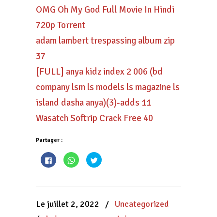
OMG Oh My God Full Movie In Hindi
720p Torrent
adam lambert trespassing album zip
37
[FULL] anya kidz index 2 006 (bd
company lsm ls models ls magazine ls
island dasha anya)(3)-adds 11
Wasatch Softrip Crack Free 40
Partager :
Cliquez
Cliquez
Cliquez
pour
pour
pour
partager
partager
partager
sur
sur
sur
Facebook(ouvre
WhatsApp(ouvre
Twitter(ouvre
dans
dans
dans
une
une
une
nouvelle
nouvelle
nouvelle
Le juillet 2, 2022
/
Uncategorized
fenêtre)
fenêtre)
fenêtre)