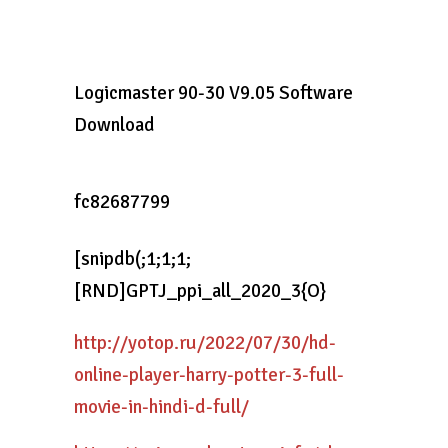
Logicmaster 90-30 V9.05 Software
Download
fc82687799
[snipdb(;1;1;1;
[RND]GPTJ_ppi_all_2020_3{O}
http://yotop.ru/2022/07/30/hd-
online-player-harry-potter-3-full-
movie-in-hindi-d-full/