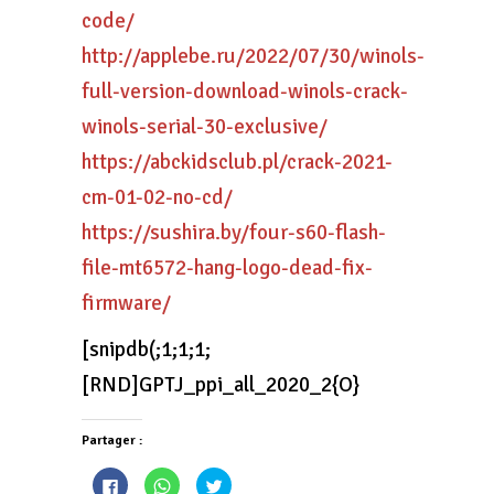
code/
http://applebe.ru/2022/07/30/winols-
full-version-download-winols-crack-
winols-serial-30-exclusive/
https://abckidsclub.pl/crack-2021-
cm-01-02-no-cd/
https://sushira.by/four-s60-flash-
file-mt6572-hang-logo-dead-fix-
firmware/
[snipdb(;1;1;1;
[RND]GPTJ_ppi_all_2020_2{O}
Partager :
Cliquez
Cliquez
Cliquez