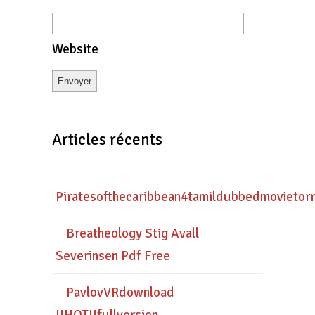
Website
Articles récents
Piratesofthecaribbean4tamildubbedmovietor
Breatheology Stig Avall
Severinsen Pdf Free
PavlovVRdownload