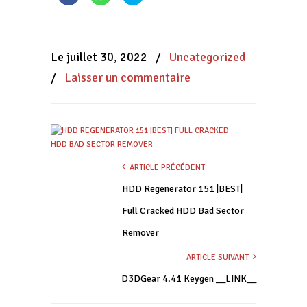
pour
pour
pour
partager
partager
partager
sur
sur
sur
Facebook(ouvre
WhatsApp(ouvre
Twitter(ouvre
dans
dans
dans
une
une
une
nouvelle
nouvelle
nouvelle
Le juillet 30, 2022
/
Uncategorized
fenêtre)
fenêtre)
fenêtre)
/
Laisser un commentaire
ARTICLE PRÉCÉDENT
HDD Regenerator 151 |BEST|
Full Cracked HDD Bad Sector
Remover
ARTICLE SUIVANT
D3DGear 4.41 Keygen __LINK__