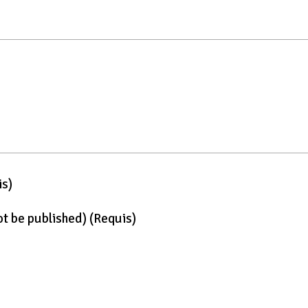
is)
not be published)
(requis)