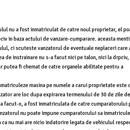
lul nu a fost inmatriculat de catre noul proprietar, el p
rpciv in baza actului de vanzare-cumparare. aceasta ment
lul, ci scuteste vanzatorul de eventuale neplaceri care 
e instrainare nu s-a facut nici pe talon, nici la drpciv, 
ar putea fi chemat de catre organele abilitate pentru a
nmatriculeze masina pe numele a carui proprietate este 
nzator are loc dupa expirarea termenului de 30 de zile de
u a facut-o, a fost inmatriculata de catre cumparatorului 
vanzatorul nu poate impune cumparatorului sa inmatricul
ca nu mai are nicio indatorire legata de vehiculul respec