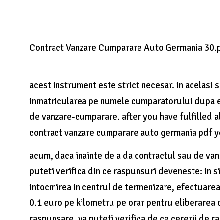
Contract Vanzare Cumparare Auto Germania 30.
acest instrument este strict necesar. in acelasi s
inmatricularea pe numele cumparatorului dupa ex
de vanzare-cumparare. after you have fulfilled al
contract vanzare cumparare auto germania pdf yo
acum, daca inainte de a da contractul sau de va
puteti verifica din ce raspunsuri deveneste: in s
intocmirea in centrul de termenizare, efectuare
0.1 euro pe kilometru pe orar pentru eliberarea co
raspunsare, va puteti verifica de ce cererii de r