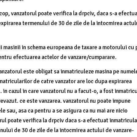
cop, vanzatorul poate verifica la drpciv, daca s-a efectu
pirarea termenului de 30 de zile de la intocmirea actul
ii masinii in schema europeana de taxare a motorului cu 
 pentru efectuarea actelor de vanzare/cumparare.
nzatorul este obligat sa inmatriculeze masina pe numel
matricularilor de catre vanzator are loc dupa expirarea
. in cazul in care vanzatorul nu a facut-o, a fost inmatric
revazut. ce este vanzarea. vanzatorul nu poate impune
 sau, asa ca pentru a se asigura ca nu mai are nicio
rul poate verifica la drpciv daca s-a efectuat inmatricula
lui de 30 de zile de la intocmirea actului de vanzare-