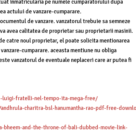
ectuat inmatricularia pe numele cumparatorului dupa
irea actului de vanzare-cumparare.
ta documentul de vanzare. vanzatorul trebuie sa semneze
a avea calitatea de proprietar sau proprietarii masinii.
 de catre noul proprietar, el poate solicita mentionarea
 de vanzare-cumparare. aceasta mentiune nu obliga
este vanzatorul de eventuale neplaceri care ar putea fi
luigi-fratelli-nel-tempo-ita-mega-free/
/andhrula-charitra-bsl-hanumantha-rao-pdf-free-downl
a-bheem-and-the-throne-of-bali-dubbed-movie-link-