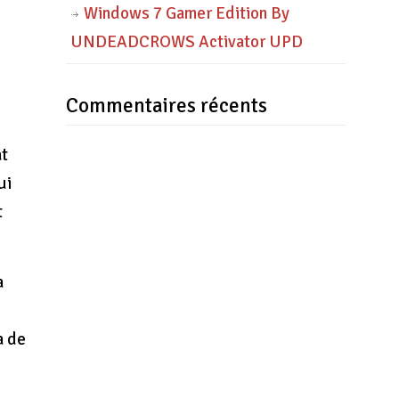
Windows 7 Gamer Edition By
UNDEADCROWS Activator UPD
Commentaires récents
at
ui
t
a
a de
e