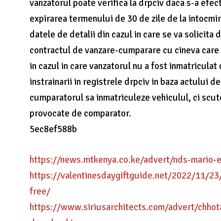
vanzatorul poate verifica la drpciv daca s-a ef
expirarea termenului de 30 de zile de la intocm
datele de detalii din cazul in care se va solici
contractul de vanzare-cumparare cu cineva care v
in cazul in care vanzatorul nu a fost inmatriculat
instrainarii in registrele drpciv in baza actului
cumparatorul sa inmatriculeze vehiculul, ci scut
provocate de comparator.
5ec8ef588b
https://news.mtkenya.co.ke/advert/nds-mario-e-
https://valentinesdaygiftguide.net/2022/11/23
free/
https://www.siriusarchitects.com/advert/chhot