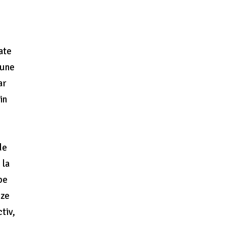
oate
iune
ar
in
de
 la
pe
eze
tiv,