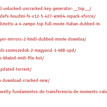
full-unlocked-uncracked-key-generator-__top__/
idefx-houdini-fx-v12-5-427-win64-repack-xforce/
iziotto-a-4-zampe-top-full-movie-italian-dubbed-in-
ayer-mirrors-2-hindi-dubbed-movie-downloa/
okoli-szomszedok-2-magyarul-1-488-upd/
b-khaled-midi-file-hot/
updated-torrent/
ign-download-cracked-new/
o-welty-fundamentos-de-transferencia-de-momento-calo