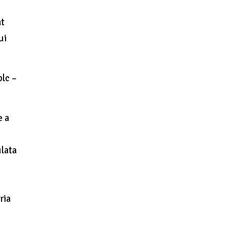
at
ui
plc –
e a
ulata
ria