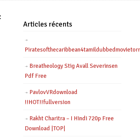
f
Articles récents
Piratesofthecaribbean4tamildubbedmovietor
Breatheology Stig Avall Severinsen
Pdf Free
PavlovVRdownload
!!HOT!!fullversion
Rakht Charitra – I Hindi 720p Free
Download |TOP|