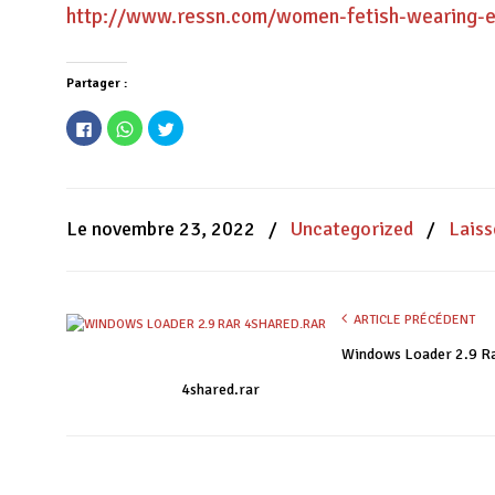
http://www.ressn.com/women-fetish-wearing-ex
Partager :
Cliquez
Cliquez
Cliquez
pour
pour
pour
partager
partager
partager
sur
sur
sur
Facebook(ouvre
WhatsApp(ouvre
Twitter(ouvre
dans
dans
dans
une
une
une
nouvelle
nouvelle
nouvelle
Le novembre 23, 2022
/
Uncategorized
/
Lais
fenêtre)
fenêtre)
fenêtre)
ARTICLE PRÉCÉDENT
Windows Loader 2.9 R
4shared.rar