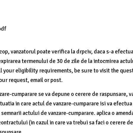
pdf
cop, vanzatorul poate verifica la drpciv, daca s-a efectu
pirarea termenului de 30 de zile de la intocmirea actul
l your eligibility requirements, be sure to visit the ques
ur request, email or post.
nzare-cumparare se va depune o cerere de raspunsare, v
ituatia in care actul de vanzare-cumparare isi va efectua
a semnarii actului de vanzare-cumparare. aplica o amend
ntractului (in cazul in care va trebui sa faci o cerere d
aspunsare.