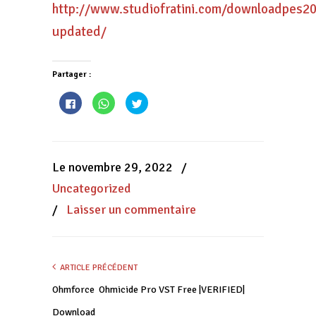
http://www.studiofratini.com/downloadpes2
updated/
Partager :
Cliquez
Cliquez
Cliquez
pour
pour
pour
partager
partager
partager
sur
sur
sur
Facebook(ouvre
WhatsApp(ouvre
Twitter(ouvre
dans
dans
dans
une
une
une
nouvelle
nouvelle
nouvelle
Le novembre 29, 2022
/
fenêtre)
fenêtre)
fenêtre)
Uncategorized
/
Laisser un commentaire
ARTICLE PRÉCÉDENT
Ohmforce  Ohmicide Pro VST Free |VERIFIED|
Download