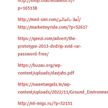
http://shop.chatredanesh.ir/?
p=165138
http://med-smi.com/أهلا-بالعالم/
http://marketmyride.com/?p=32617
https://qeezi.com/advert/the-
prototype-2013-dvdrip-xvid-rar-
password-free/
https://buzau.org/wp-
content/uploads/davjahs.pdf
https://sweetangels.in/wp-
content/uploads/2022/11/Ground_Environme
http://nii-migs.ru/?p=32131