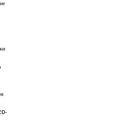
не
тки
в
ов
CD-