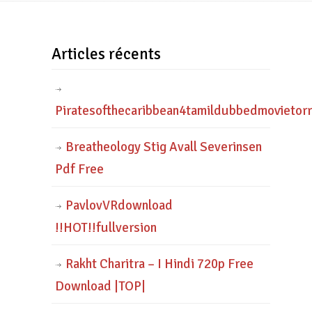
Articles récents
Piratesofthecaribbean4tamildubbedmovietor
Breatheology Stig Avall Severinsen
Pdf Free
PavlovVRdownload
!!HOT!!fullversion
Rakht Charitra – I Hindi 720p Free
Download |TOP|