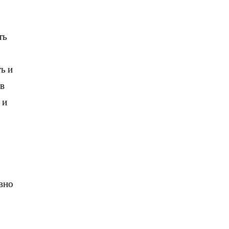
ть
ь и
 в
 и
-
ивно