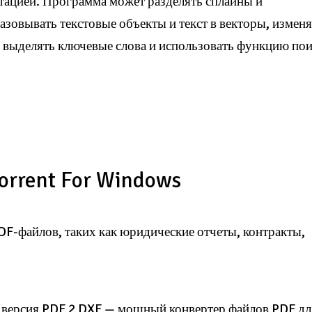
тацией. Программа может разделять сплайны и
азовывать текстовые объекты и текст в векторы, измен
 выделять ключевые слова и использовать функцию пои
orrent For Windows
F-файлов, таких как юридические отчеты, контракты,
ck версия PDF 2 DXF — мощный конвертер файлов PDF дл