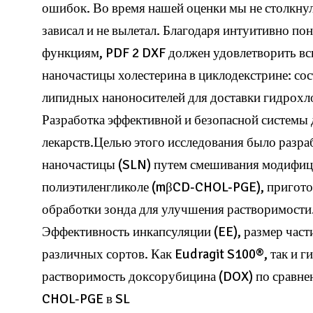
ошибок. Во время нашей оценки мы не столкнул
зависал и не вылетал. Благодаря интуитивно по
функциям, PDF 2 DXF должен удовлетворить 
наночастицы холестерина в циклодекстрине: сост
липидных наноносителей для доставки гидрохл
Разработка эффективной и безопасной системы 
лекарств.Целью этого исследования было разра
наночастицы (SLN) путем смешивания модифиц
полиэтиленгликоле (mβCD-CHOL-PGE), пригото
обработки зонда для улучшения растворимости.
Эффективность инкапсуляции (EE), размер час
различных сортов. Как Eudragit S100®, так и
растворимость доксорубицина (DOX) по сравне
CHOL-PGE в SL