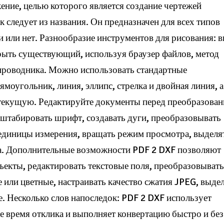
ние, целью которого является создание чертежей
 следует из названия. Он предназначен для всех типов
и или нет. Разнообразие инструментов для рисования: 
рыть существующий, используя браузер файлов, метод
 проводника. Можно использовать стандартные
ямоугольник, линия, эллипс, стрелка и двойная линия, а
 текущую. Редактируйте документы перед преобразован
сштабировать шрифт, создавать дуги, преобразовывать
ь единицы измерения, вращать режим просмотра, выделя
ка. Дополнительные возможности PDF 2 DXF позволяют
бъекты, редактировать текстовые поля, преобразовыват
 или цветные, настраивать качество сжатия JPEG, выде
е. Несколько слов напоследок: PDF 2 DXF использует
 время отклика и выполняет конвертацию быстро и без