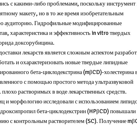
ись с какими-либо проблемами, поскольку инструмент 
нятному макету, но в то же время изобретательным
всю аудиторию. Гидрофильные модифицированные
ав, характеристика и эффективность in vitro твердых
орида доксорубицина.
доставки лекарств является сложным аспектом разрабо
ботать и охарактеризовать новые твердые липидные
ированного бета-циклодекстрина (mβCD)-холестерина 
вленного с помощью простого метода ультразвуковой
 плохо растворимых в воде лекарственных средств.
тиц и морфологию исследовали с использованием липид
 гидроксипропил бета-циклодекстрин (HPβCD) повышали
нию с контрольным растворителем (SC). Получение mβ