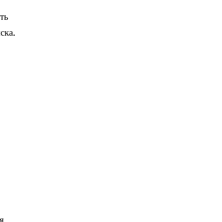
ять
ска.
я