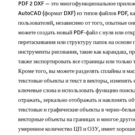
PDF 2 DXF — это многофункциональное приложе
AutoCAD (формат DXF) из типов файлов PDF, как
пользователей, независимо от того, опытные он
можете создать новый PDF-файл с нуля или отк
перетаскивания или структуру папок на основе
инструменты рисования, такие как карандаш, пр
также экспортировать все страницы или только
Кроме того, вы можете разделять сплайны и ма
текстовые объекты и текст в векторы, изменят
ключевые слова и использовать функцию поис
отражать, зеркально отображать и наклонять о
текстовые и графические объекты в черно-белые
векторные объекты на границах и многое друго
умеренное количество ЦП и ОЗУ, имеет хорошее