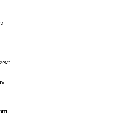
вы
ием:
ть
ь
лять