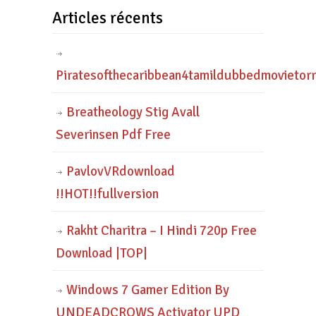
Articles récents
Piratesofthecaribbean4tamildubbedmovietor
Breatheology Stig Avall
Severinsen Pdf Free
PavlovVRdownload
!!HOT!!fullversion
Rakht Charitra – I Hindi 720p Free
Download |TOP|
Windows 7 Gamer Edition By
UNDEADCROWS Activator UPD