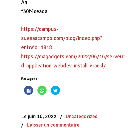
An
f30f4ceada
https://campus-
suenaacampo.com/blog/index.php?
entryid=1818
https://ciagadgets.com/2022/06/16/serveur-
d-application-webdev-install-crackl/
Partager :
Cliquez
Cliquez
Cliquez
pour
pour
pour
partager
partager
partager
sur
sur
sur
Facebook(ouvre
WhatsApp(ouvre
Twitter(ouvre
dans
dans
dans
une
une
une
nouvelle
nouvelle
nouvelle
Le juin 16, 2022
/
Uncategorized
fenêtre)
fenêtre)
fenêtre)
/
Laisser un commentaire