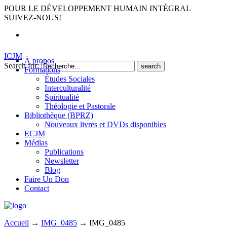
POUR LE DÉVELOPPEMENT HUMAIN INTÉGRAL
SUIVEZ-NOUS!
ICJM
À propos
Search for:
Formations
Études Sociales
Interculturalité
Spiritualité
Théologie et Pastorale
Bibliothèque (BPRZ)
Nouveaux livres et DVDs disponibles
ECJM
Médias
Publications
Newsletter
Blog
Faire Un Don
Contact
Accueil
→
IMG_0485
→
IMG_0485