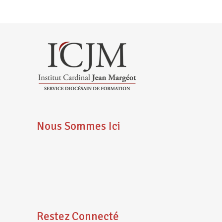
fenêtre)
fenêtre)
fenêtre)
Nous Sommes Ici
Restez Connecté